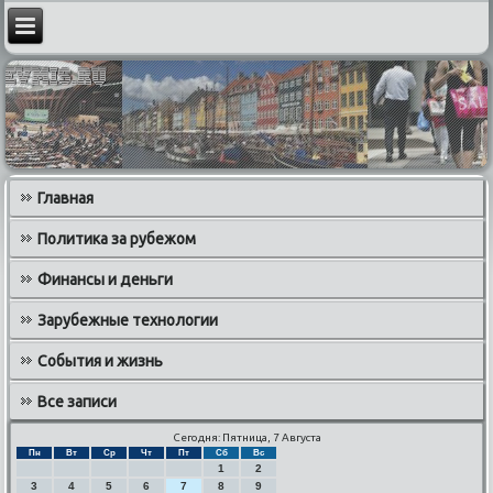
Главная
Политика за рубежом
Финансы и деньги
Зарубежные технологии
События и жизнь
Все записи
Сегодня: Пятница, 7 Августа
Пн
Вт
Ср
Чт
Пт
Сб
Вс
1
2
3
4
5
6
7
8
9