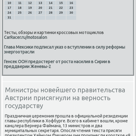
10
11
12
13
14
15
16
17
18
19
20
21
22
23
24
25
26
27
28
29
30
31
Тесты, обзоры и картинки кроссовых мотоциклов
CarRacer.ru/motosalon
Глава Мексики подписал указ о вступлении в силу реформы
энергоотрасли
Генсек ООН предостерег от роста насилия в Сирии в
преддверии Женевы-2
Министры новейшего правительства
Австрии присягнули на верность
государству
Праздничная церемония прошла в официальной резиденции
главы республики в Хофбурге. Всего в кабинет вошли, кроме
канцлера Вернера Файмана, 13 министров и два
муниципальных секретаря. Опосля чтения текста присяги
президентом Хайнцом Фишером они произнесли короткое «Я