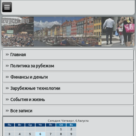
Главная
Политика за рубежом
Финансы и деньги
Зарубежные технологии
События и жизнь
Все записи
Сегодня: Четверг, 6 Августа
Пн
Вт
Ср
Чт
Пт
Сб
Вс
1
2
3
4
5
6
7
8
9