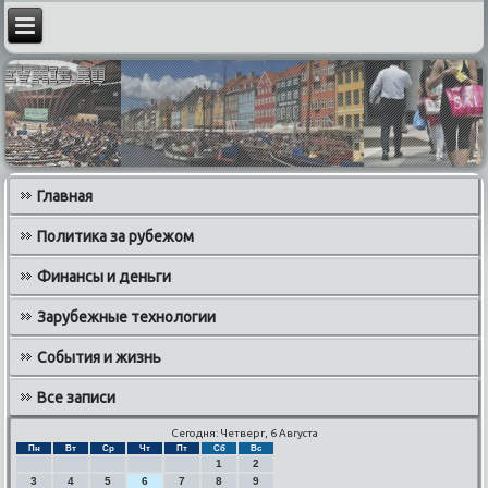
Главная
Политика за рубежом
Финансы и деньги
Зарубежные технологии
События и жизнь
Все записи
Сегодня: Четверг, 6 Августа
Пн
Вт
Ср
Чт
Пт
Сб
Вс
1
2
3
4
5
6
7
8
9