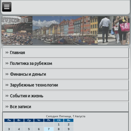
Главная
Политика за рубежом
Финансы и деньги
Зарубежные технологии
События и жизнь
Все записи
Сегодня: Пятница, 7 Августа
Пн
Вт
Ср
Чт
Пт
Сб
Вс
1
2
3
4
5
6
7
8
9