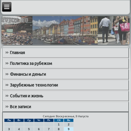
Главная
Политика за рубежом
Финансы и деньги
Зарубежные технологии
События и жизнь
Все записи
Сегодня: Воскресенье, 9 Августа
Пн
Вт
Ср
Чт
Пт
Сб
Вс
1
2
3
4
5
6
7
8
9