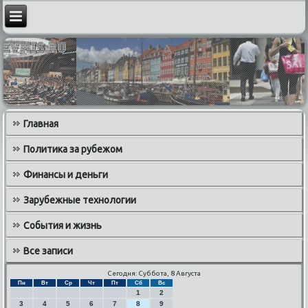
Главная
Политика за рубежом
Финансы и деньги
Зарубежные технологии
События и жизнь
Все записи
Сегодня: Суббота, 8 Августа
Пн
Вт
Ср
Чт
Пт
Сб
Вс
1
2
3
4
5
6
7
8
9